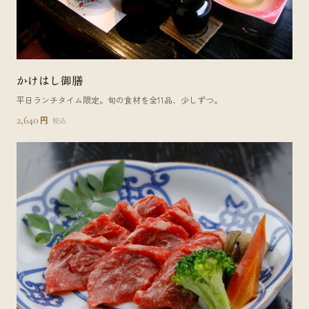
かけはし御膳
平日ランチタイム限定。旬の食材を全11品、少しずつ。
2,640
円
税込